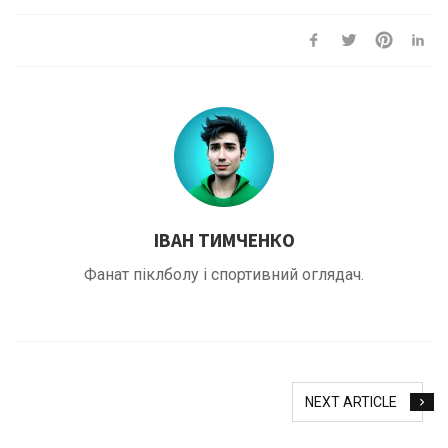
ІВАН ТИМЧЕНКО
Фанат піклболу і спортивний оглядач.
NEXT ARTICLE