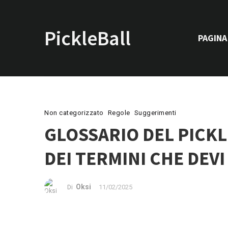
PickleBall.info
PAGINA 
Non categorizzato
Regole
Suggerimenti
GLOSSARIO DEL PICK
DEI TERMINI CHE DEV
Oksi
11/02/2025
Di
Pickleball dictionary