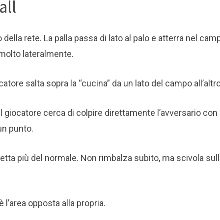
all
 della rete. La palla passa di lato al palo e atterra nel cam
molto lateralmente.
atore salta sopra la “cucina” da un lato del campo all’altro
l giocatore cerca di colpire direttamente l’avversario con 
 un punto.
hetta più del normale. Non rimbalza subito, ma scivola sul
 l’area opposta alla propria.