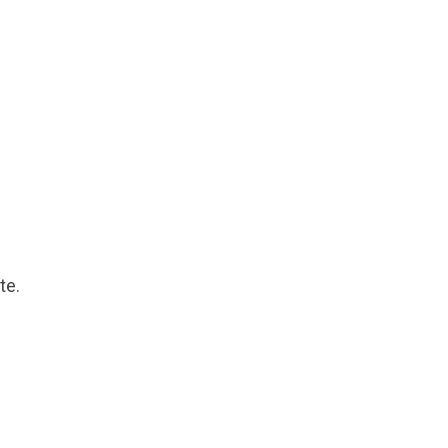
l
te.