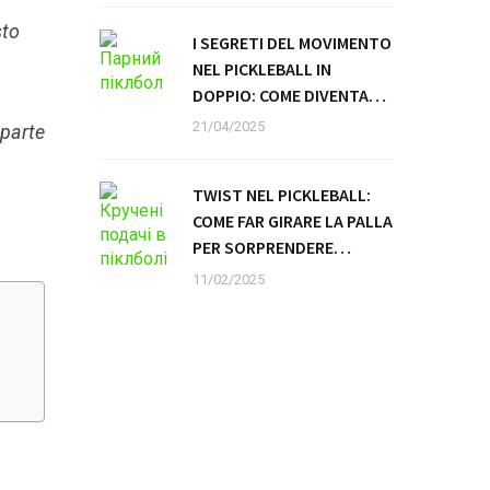
sto
I SEGRETI DEL MOVIMENTO
NEL PICKLEBALL IN
DOPPIO: COME DIVENTARE
UN TANDEM INVINCIBILE
21/04/2025
 parte
TWIST NEL PICKLEBALL:
COME FAR GIRARE LA PALLA
PER SORPRENDERE
L’AVVERSARIO
11/02/2025