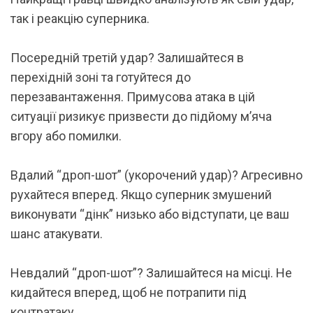
так і реакцію суперника.
Посередній третій удар? Залишайтеся в
перехідній зоні та готуйтеся до
перезавантаження. Примусова атака в цій
ситуації ризикує призвести до підйому м’яча
вгору або помилки.
Вдалий “дроп-шот” (укорочений удар)? Агресивно
рухайтеся вперед. Якщо суперник змушений
виконувати “дінк” низько або відступати, це ваш
шанс атакувати.
Невдалий “дроп-шот”? Залишайтеся на місці. Не
кидайтеся вперед, щоб не потрапити під
контратаку.