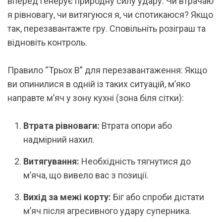
вперед генерує природну силу удару. Чи втрачаю
я рівновагу, чи витягуюся я, чи спотикаюся? Якщо
так, перезавантажте гру. Сповільніть розіграш та
відновіть контроль.
Правило “Трьох В” для перезавантаження: Якщо
ви опинилися в одній із таких ситуацій, м’яко
направте м’яч у зону кухні (зона біля сітки):
Втрата рівноваги:
Втрата опори або
надмірний нахил.
Витягування:
Необхідність тягнутися до
м’яча, що вивело вас з позиції.
Вихід за межі корту:
Біг або спроби дістати
м’яч після агресивного удару суперника.