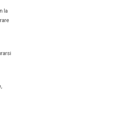
n la
trare
urarsi
,