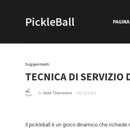
PickleBall.info
PAGINA 
Suggerimenti
TECNICA DI SERVIZIO 
Іван Тимченко
05/12/2024
Di
Il pickleball è un gioco dinamico che richiede no