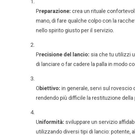
P
reparazione:
crea un rituale confortevole 
mano, di fare qualche colpo con la racchett
nello spirito giusto per il servizio.
P
recisione del lancio:
sia che tu utilizzi
di lanciare o far cadere la palla in modo c
O
biettivo:
in generale, servi sul rovescio 
rendendo più difficile la restituzione della
U
niformità:
sviluppare un servizio affidab
utilizzando diversi tipi di lancio: potente, a