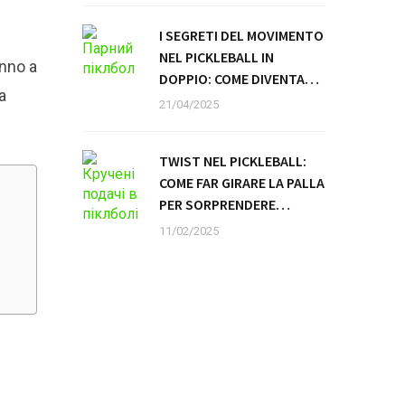
I SEGRETI DEL MOVIMENTO
NEL PICKLEBALL IN
anno a
DOPPIO: COME DIVENTARE
a
UN TANDEM INVINCIBILE
21/04/2025
TWIST NEL PICKLEBALL:
COME FAR GIRARE LA PALLA
PER SORPRENDERE
L’AVVERSARIO
11/02/2025