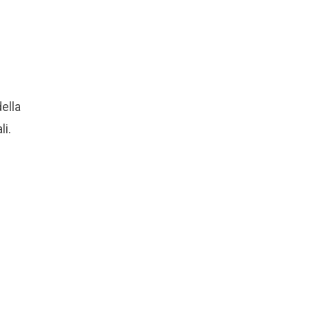
ella
li.