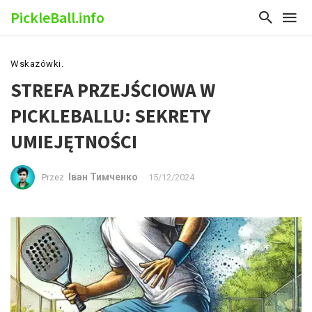
PickleBall.info
Wskazówki.
STREFA PRZEJŚCIOWA W
PICKLEBALLU: SEKRETY
UMIEJĘTNOŚCI
Іван Тимченко
15/12/2024
Przez