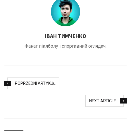
ІВАН ТИМЧЕНКО
Фанат піклболу і спортивний оглядач.
POPRZEDNI ARTYKUŁ
NEXT ARTICLE