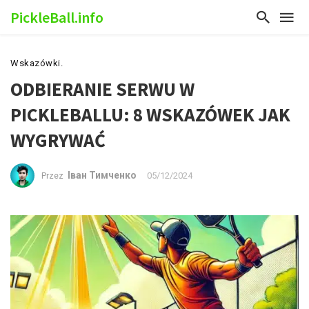
PickleBall.info
Wskazówki.
ODBIERANIE SERWU W
PICKLEBALLU: 8 WSKAZÓWEK JAK
WYGRYWAĆ
Іван Тимченко
05/12/2024
Przez