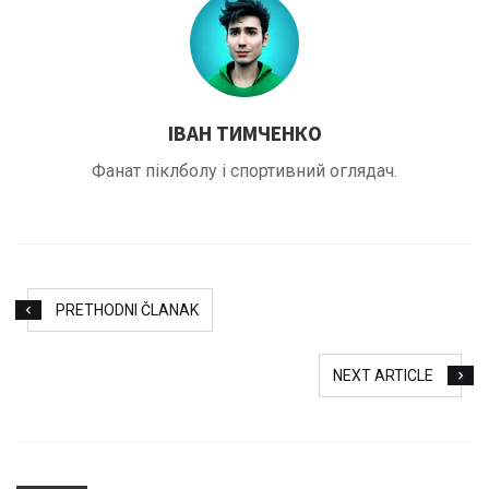
ІВАН ТИМЧЕНКО
Фанат піклболу і спортивний оглядач.
PRETHODNI ČLANAK
NEXT ARTICLE