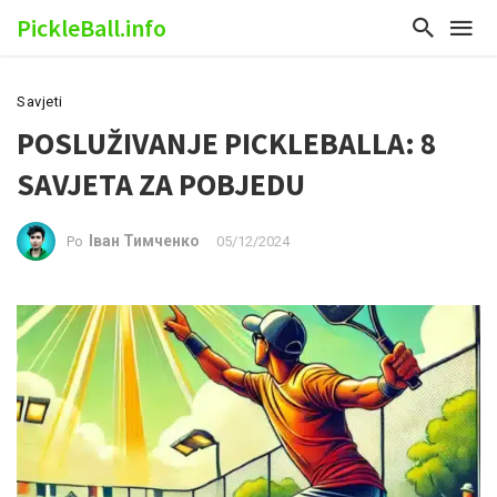
PickleBall.info
Savjeti
POSLUŽIVANJE PICKLEBALLA: 8
SAVJETA ZA POBJEDU
Іван Тимченко
05/12/2024
Po