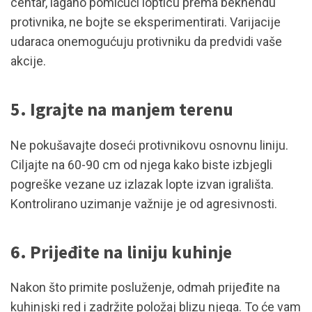
centar, lagano pomičući lopticu prema bekhendu
protivnika, ne bojte se eksperimentirati. Varijacije
udaraca onemogućuju protivniku da predvidi vaše
akcije.
5. Igrajte na manjem terenu
Ne pokušavajte doseći protivnikovu osnovnu liniju.
Ciljajte na 60-90 cm od njega kako biste izbjegli
pogreške vezane uz izlazak lopte izvan igrališta.
Kontrolirano uzimanje važnije je od agresivnosti.
6. Prijeđite na liniju kuhinje
Nakon što primite posluženje, odmah prijeđite na
kuhinjski red i zadržite položaj blizu njega. To će vam