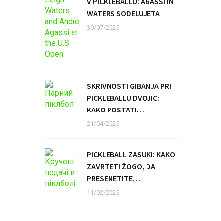
V PICKLEBALLU: AGASSI IN
WATERS SODELUJETA
30/07/2025
SKRIVNOSTI GIBANJA PRI
PICKLEBALLU DVOJIC:
KAKO POSTATI
NEPREMAGLJIV TANDEM
21/04/2025
PICKLEBALL ZASUKI: KAKO
ZAVRTETI ŽOGO, DA
PRESENETITE
NASPROTNIKA
11/02/2025