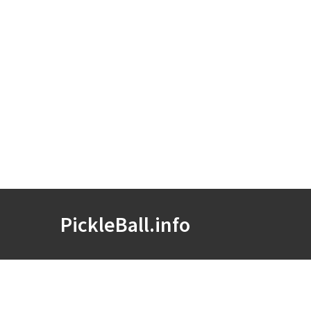
PickleBall.info
Українська
English
Italiano