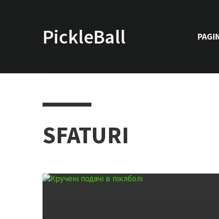
PickleBall.info
PAGI
SFATURI