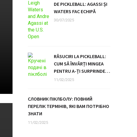
DE PICKLEBALL: AGASSI ȘI
WATERS FAC ECHIPĂ
30/07/2025
RĂSUCIRI LA PICKLEBALL:
CUM SĂ ÎNVÂRȚI MINGEA
PENTRU A-ȚI SURPRINDE
ADVERSARUL
11/02/2025
СЛОВНИК ПІКЛБОЛУ: ПОВНИЙ
ПЕРЕЛІК ТЕРМІНІВ, ЯКІ ВАМ ПОТРІБНО
ЗНАТИ
11/02/2025